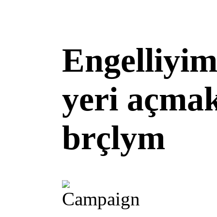
Engelliyim
yeri açmak
brçlym