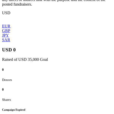
posted fundraisers.
USD
EUR
GBP
JPY
SAR
USD 0
Raised of USD 35,000 Goal
0
Donors
0
Shares
Campaign Expired