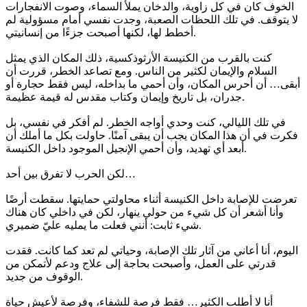
الخوف كان في كل زاوية، والدخان يملأ السماء، وصوت الانفجارات
لا يتوقف. في تلك اللحظات الصعبة، وجدت نفسي أمام مسؤولية لم
أخطط لها، لكنها أصبحت جزءًا من إنسانيتي.
كنت بالقرب من الكنيسة الأرثوذكسية، ذلك المكان الذي يمثل
السلام والإيمان لكثير من الناس. ومع تصاعد الخطر، قررت أن
أبقى… أن أحرس المكان، وأن أحمي ما بداخله، ليس فقط حجارة أو
جدران، بل تاريخ وإيمان وكتاب مقدس له قيمة عظيمة.
في تلك الليالي، كنت وحدي أواجه الخطر. لم أفكر في نفسي، بل
فكرت في أن هذا المكان يجب أن يبقى آمنًا. حاولت بكل ما أملك أن
أبعد أي تهديد، وأن أحمي الإنجيل الموجود داخل الكنيسة.
لكن الحرب لا تفرق بين أحد…
تعرضت للإصابة داخل الكنيسة أثناء محاولتي حمايتها. سقطت أرضًا
وأنا أشعر أن كل شيء من حولي ينهار، لكن في داخلي كان هناك
شيء ثابت: أنني فعلت ما يمليه عليّ ضميري.
اليوم، أنا أعاني من آثار تلك الإصابة، وحياتي لم تعد كما كانت. فقدت
قدرتي على العمل، وأصبحت بحاجة إلى علاج ودعم لأتمكن من
الوقوف من جديد.
أنا لا أطلب الكثير… فقط فرصة للشفاء، وفرصة لأعيش حياة