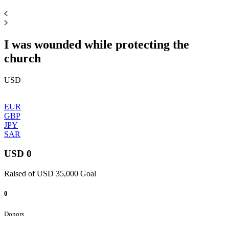
I was wounded while protecting the
church
USD
EUR
GBP
JPY
SAR
USD 0
Raised of USD 35,000 Goal
0
Donors