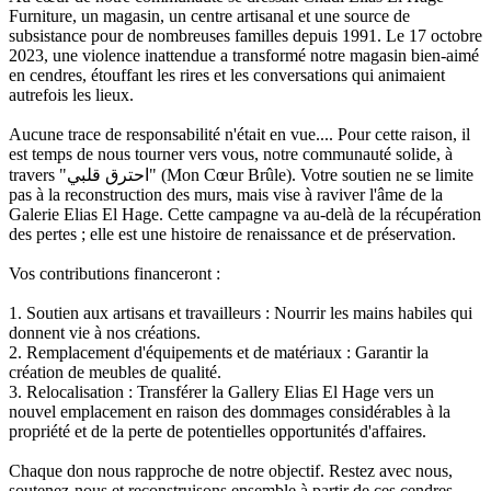
Furniture, un magasin, un centre artisanal et une source de
subsistance pour de nombreuses familles depuis 1991. Le 17 octobre
2023, une violence inattendue a transformé notre magasin bien-aimé
en cendres, étouffant les rires et les conversations qui animaient
autrefois les lieux.
Aucune trace de responsabilité n'était en vue.... Pour cette raison, il
est temps de nous tourner vers vous, notre communauté solide, à
travers "احترق قلبي" (Mon Cœur Brûle). Votre soutien ne se limite
pas à la reconstruction des murs, mais vise à raviver l'âme de la
Galerie Elias El Hage. Cette campagne va au-delà de la récupération
des pertes ; elle est une histoire de renaissance et de préservation.
Vos contributions financeront :
1. Soutien aux artisans et travailleurs : Nourrir les mains habiles qui
donnent vie à nos créations.
2. Remplacement d'équipements et de matériaux : Garantir la
création de meubles de qualité.
3. Relocalisation : Transférer la Gallery Elias El Hage vers un
nouvel emplacement en raison des dommages considérables à la
propriété et de la perte de potentielles opportunités d'affaires.
Chaque don nous rapproche de notre objectif. Restez avec nous,
soutenez-nous et reconstruisons ensemble à partir de ces cendres.