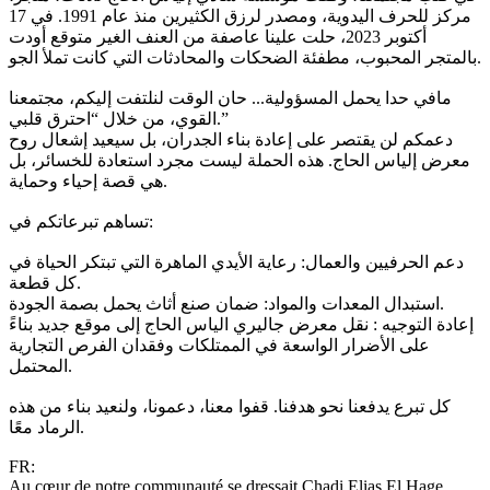
مركز للحرف اليدوية، ومصدر لرزق الكثيرين منذ عام 1991. في 17
أكتوبر 2023، حلت علينا عاصفة من العنف الغير متوقع أودت
بالمتجر المحبوب، مطفئة الضحكات والمحادثات التي كانت تملأ الجو.
مافي حدا يحمل المسؤولية... حان الوقت لنلتفت إليكم، مجتمعنا
القوي، من خلال “احترق قلبي.”
دعمكم لن يقتصر على إعادة بناء الجدران، بل سيعيد إشعال روح
معرض إلياس الحاج. هذه الحملة ليست مجرد استعادة للخسائر، بل
هي قصة إحياء وحماية.
تساهم تبرعاتكم في:
دعم الحرفيين والعمال: رعاية الأيدي الماهرة التي تبتكر الحياة في
كل قطعة.
استبدال المعدات والمواد: ضمان صنع أثاث يحمل بصمة الجودة.
إعادة التوجيه : نقل معرض جاليري الياس الحاج إلى موقع جديد بناءً
على الأضرار الواسعة في الممتلكات وفقدان الفرص التجارية
المحتمل.
كل تبرع يدفعنا نحو هدفنا. قفوا معنا، دعمونا، ولنعيد بناء من هذه
الرماد معًا.
FR:
Au cœur de notre communauté se dressait Chadi Elias El Hage