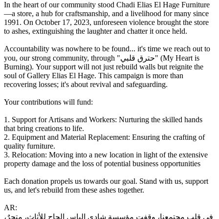
In the heart of our community stood Chadi Elias El Hage Furniture
—a store, a hub for craftsmanship, and a livelihood for many since
1991. On October 17, 2023, unforeseen violence brought the store
to ashes, extinguishing the laughter and chatter it once held.
Accountability was nowhere to be found... it's time we reach out to
you, our strong community, through "حترق قلبي" (My Heart is
Burning). Your support will not just rebuild walls but reignite the
soul of Gallery Elias El Hage. This campaign is more than
recovering losses; it's about revival and safeguarding.
Your contributions will fund:
1. Support for Artisans and Workers: Nurturing the skilled hands
that bring creations to life.
2. Equipment and Material Replacement: Ensuring the crafting of
quality furniture.
3. Relocation: Moving into a new location in light of the extensive
property damage and the loss of potential business opportunities
Each donation propels us towards our goal. Stand with us, support
us, and let's rebuild from these ashes together.
AR:
في قلب مجتمعنا، وقفت مؤسسة شادي إلياس الحاج للأثاث، متجرٌ،