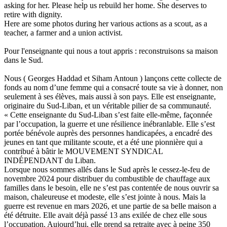
asking for her. Please help us rebuild her home. She deserves to
retire with dignity.
Here are some photos during her various actions as a scout, as a
teacher, a farmer and a union activist.
‎Pour l'enseignante qui nous a tout appris : reconstruisons sa maison
dans le Sud.
‎Nous ( Georges Haddad et Siham Antoun ) lançons cette collecte de
fonds au nom d’une femme qui a consacré toute sa vie à donner, non
seulement à ses élèves, mais aussi à son pays. Elle est enseignante,
originaire du Sud-Liban, et un véritable pilier de sa communauté.
‎« Cette enseignante du Sud-Liban s’est faite elle-même, façonnée
par l’occupation, la guerre et une résilience inébranlable. Elle s’est
portée bénévole auprès des personnes handicapées, a encadré des
jeunes en tant que militante scoute, et a été une pionnière qui a
contribué à bâtir le MOUVEMENT SYNDICAL
INDÉPENDANT du Liban.
‎Lorsque nous sommes allés dans le Sud après le cessez-le-feu de
novembre 2024 pour distribuer du combustible de chauffage aux
familles dans le besoin, elle ne s’est pas contentée de nous ouvrir sa
maison, chaleureuse et modeste, elle s’est jointe à nous. Mais la
guerre est revenue en mars 2026, et une partie de sa belle maison a
été détruite. Elle avait déjà passé 13 ans exilée de chez elle sous
l’occupation. Aujourd’hui, elle prend sa retraite avec à peine 350