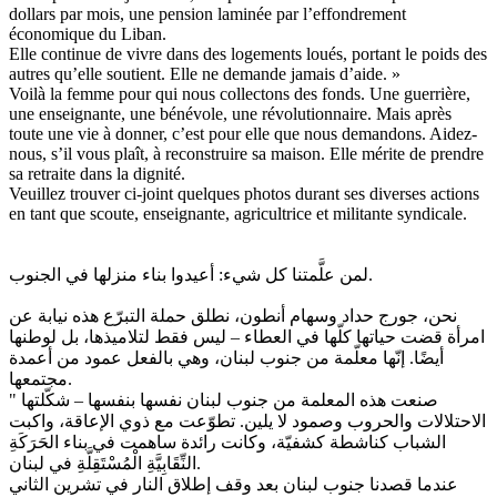
dollars par mois, une pension laminée par l’effondrement
économique du Liban.
Elle continue de vivre dans des logements loués, portant le poids des
autres qu’elle soutient. Elle ne demande jamais d’aide. »
‎Voilà la femme pour qui nous collectons des fonds. Une guerrière,
une enseignante, une bénévole, une révolutionnaire. Mais après
toute une vie à donner, c’est pour elle que nous demandons. Aidez-
nous, s’il vous plaît, à reconstruire sa maison. Elle mérite de prendre
sa retraite dans la dignité.
‎Veuillez trouver ci-joint quelques photos durant ses diverses actions
en tant que scoute, enseignante, agricultrice et militante syndicale.
‎لمن علَّمتنا كل شيء: أعيدوا بناء منزلها في الجنوب.
امرأة قضت حياتها كلّها في العطاء – ليس فقط لتلاميذها، بل لوطنها
أيضًا. إنّها معلّمة من جنوب لبنان، وهي بالفعل عمود من أعمدة
مجتمعها.
‎" صنعت هذه المعلمة من جنوب لبنان نفسها بنفسها – شكّلتها
الاحتلالات والحروب وصمود لا يلين. تطوّعت مع ذوي الإعاقة، واكبت
الشباب كناشطة كشفيّة، وكانت رائدة ساهمت في بناء الحَرَكَةِ
النِّقَابِيَّةِ الْمُسْتَقِلَّةِ في لبنان.