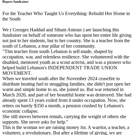
Report fundraiser
‎For the Teacher Who Taught Us Everything: Rebuild Her Home in
the South
‎We ( Georges Haddad and Siham Antoun ) are launching this
fundraiser on behalf of someone who has spent her entire life giving
not just to her students, but to her country. She is a teacher from the
south of Lebanon, a true pillar of her community.
‎"This teacher from south Lebanon is self-made, shaped by
occupation, war, and relentless resilience. She volunteered with the
disabled, mentored youth as a scout activist, and was a pioneer who
helped build Lebanon's INDEPENDENT TRADE UNION
MOVEMENT.
‎When we traveled south after the November 2024 ceasefire to
distribute heating fuel to struggling families, she didn't just open her
warm and simple home to us, she joined us. But war returned in
March 2026, and part of her beautiful home was destroyed. She had
already spent 13 years exiled from it under occupation. Now, she
retires on barely $350 a month, a pension crushed by Lebanon's
economic collapse.
She still moves between rentals, carrying the weight of others she
supports. She never asks for help."
‎This is the woman we are raising money for. A warrior, a teacher, a
volunteer, a revolutionary. But after a lifetime of giving, we are