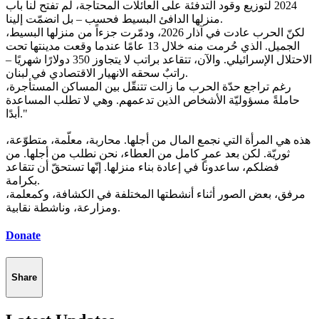
2024 لتوزيع وقود التدفئة على العائلات المحتاجة، لم تفتح لنا باب
منزلها الدافئ البسيط فحسب – بل انضمّت إلينا.
الجميل. الذي حُرمت منه خلال 13 عامًا عندما وقعت مدينتها تحت
الاحتلال الإسرائيلي. والآن، تتقاعد براتب لا يتجاوز 350 دولارًا شهريًا –
راتبٌ سحقه الانهيار الاقتصادي في لبنان.
حاملةً مسؤوليّة الأشخاص الذين تدعمهم. وهي لا تطلب المساعدة
أبدًا."
ثوريّة. لكن بعد عمرٍ كامل من العطاء، نحن نطلب من أجلها. من
فضلكم، ساعدونا في إعادة بناء منزلها. إنّها تستحقّ أن تتقاعد
بكرامة.
ومزارعة، وناشطة نقابية.
Donate
Share